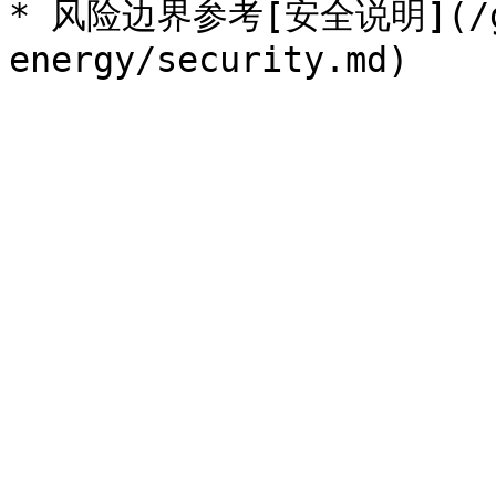
* 风险边界参考[安全说明](/get