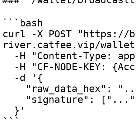
### `/wallet/broadcast
```bash

curl -X POST "https://b
river.catfee.vip/wallet
  -H "Content-Type: application/json" \

  -H "CF-NODE-KEY: {AccessKey}" \

  -d '{

    "raw_data_hex": "...",

    "signature": ["..."]

  }'

```
