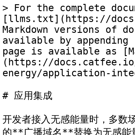
> For the complete docu
[llms.txt](https://docs
Markdown versions of do
available by appending 
page is available as [M
(https://docs.catfee.io
energy/application-inte
# 应用集成

开发者接入无感能量时，多数场
的**广播域名**替换为无感能