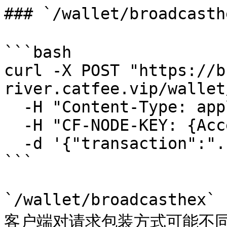
### `/wallet/broadcast
```bash

curl -X POST "https://b
river.catfee.vip/wallet
  -H "Content-Type: application/json" \

  -H "CF-NODE-KEY: {AccessKey}" \

  -d '{"transaction":"..."}'

```

`/wallet/broadcast
客户端对请求包装方式可能不