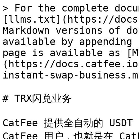
> For the complete docu
[llms.txt](https://docs
Markdown versions of do
available by appending 
page is available as [M
(https://docs.catfee.io
instant-swap-business.md
# TRX闪兑业务

CatFee 提供全自动的 USDT
CatFee 用户，也就是在 Ca